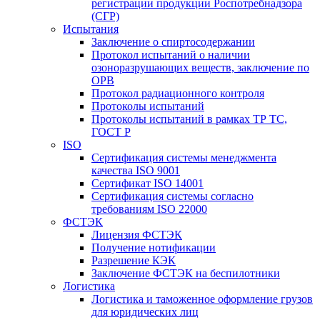
регистрации продукции Роспотребнадзора
(СГР)
Испытания
Заключение о спиртосодержании
Протокол испытаний о наличии
озоноразрушающих веществ, заключение по
ОРВ
Протокол радиационного контроля
Протоколы испытаний
Протоколы испытаний в рамках ТР ТС,
ГОСТ Р
ISO
Сертификация системы менеджмента
качества ISO 9001
Сертификат ISO 14001
Сертификация системы согласно
требованиям ISO 22000
ФСТЭК
Лицензия ФСТЭК
Получение нотификации
Разрешение КЭК
Заключение ФСТЭК на беспилотники
Логистика
Логистика и таможенное оформление грузов
для юридических лиц