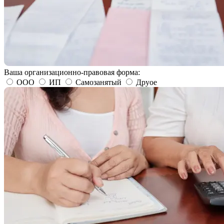
Ваша организационно-правовая форма:
ООО
ИП
Самозанятый
Друое