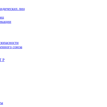
ридических лиц
лиц
фикации
зопасности
женного союза
Т Р
ты