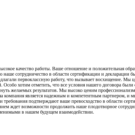
высокое качество работы. Ваше отношение и положительная обра
то наше сотрудничество в области сертификации и декларации 
лагали первоклассную работу, что вызывает восхищение. Мы ц
. Особо хотим отметить, что все условия нашего договора были
гнуть желаемых результатов. Мы высоко ценим профессионализм
Ваша компания является надежным и компетентным партнером, и 
и требования подтверждают ваше превосходство в области серт
ением ждет возможности продолжить наше плодотворное сотрудн
аменимыми в нашем будущем взаимодействии.