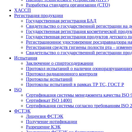
Разработка стандарта организации (СТО)
ХАССП
Регистрация продукции
Государственная регистрация БАД
Свидетельство о государственной регистрации на 
Государственная регистрация косметической проду
Государственная регистрация продуктов детского п
Регистрационное удостоверение росздравнадзора н
Регистрация средств гигиены полости рта – измене
Свидетельство о государственной регистрации про
Испытания
Заключение о спиртосодержании
Протокол испытаний о наличии озоноразрушающих
Протокол радиационного контроля
Протоколы испытаний
Протоколы испытаний в рамках ТР ТС, ГОСТ Р
ISO
Сертификация системы менеджмента качества ISO 
Сертификат ISO 14001
Сертификация системы согласно требованиям ISO 
ФСТЭК
Лицензия ФСТЭК
Получение нотификации
Разрешение КЭК