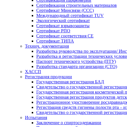
Сертификация парфюмерии
Сертификация строительных материалов
Сертификат Минсвязи (ССС)
Международный сертификат TUV
Экологический сертификат
Сертификат взрывозащиты
Сертификат РПО
Сертификат соответствия CE
Сертификат ТИПА
Технич. документация
Разработка руководства по эксплуатации/ Ин
Разработка и регистрации технических услов
Паспорт технического устройства (ПТУ)
Разработка стандарта организации (СТО)
ХАССП
Регистрация продукции
Государственная регистрация БАД
Свидетельство о государственной регистраци
Государственная регистрация косметической 
Государственная регистрация продуктов детс
Регистрационное удостоверение росздравнадз
Регистрация средств гигиены полости рта – и
Свидетельство о государственной регистраци
Испытания
Заключение о спиртосодержании