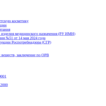
детскую косметику
кции
итания
а изделия медицинского назначения (РУ ИМН)
ния №51 от 14 мая 2024 года
дукции Роспотребнадзора (СГР)
 веществ, заключение по ОРВ
9001
22000