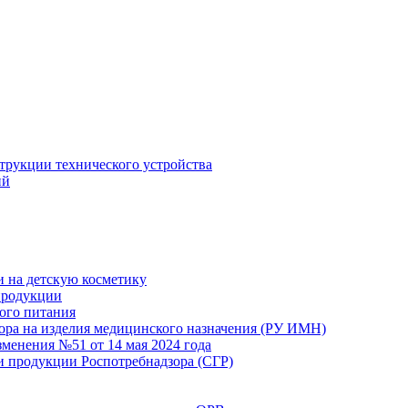
струкции технического устройства
ий
и на детскую косметику
продукции
кого питания
ора на изделия медицинского назначения (РУ ИМН)
зменения №51 от 14 мая 2024 года
и продукции Роспотребнадзора (СГР)