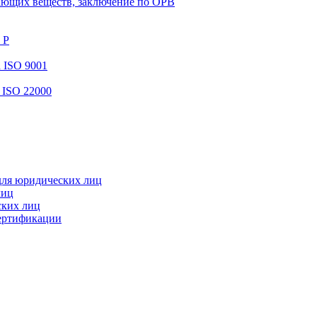
ающих веществ, заключение по ОРВ
 Р
 ISO 9001
 ISO 22000
для юридических лиц
лиц
ских лиц
сертификации