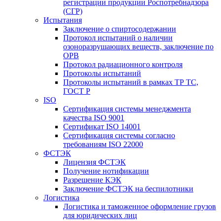
регистрации продукции Роспотребнадзора
(СГР)
Испытания
Заключение о спиртосодержании
Протокол испытаний о наличии
озоноразрушающих веществ, заключение по
ОРВ
Протокол радиационного контроля
Протоколы испытаний
Протоколы испытаний в рамках ТР ТС,
ГОСТ Р
ISO
Сертификация системы менеджмента
качества ISO 9001
Сертификат ISO 14001
Сертификация системы согласно
требованиям ISO 22000
ФСТЭК
Лицензия ФСТЭК
Получение нотификации
Разрешение КЭК
Заключение ФСТЭК на беспилотники
Логистика
Логистика и таможенное оформление грузов
для юридических лиц