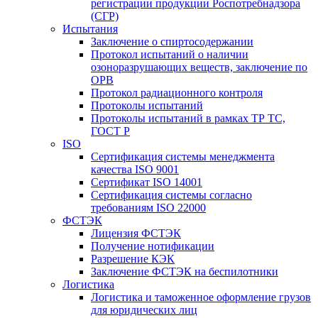
регистрации продукции Роспотребнадзора
(СГР)
Испытания
Заключение о спиртосодержании
Протокол испытаний о наличии
озоноразрушающих веществ, заключение по
ОРВ
Протокол радиационного контроля
Протоколы испытаний
Протоколы испытаний в рамках ТР ТС,
ГОСТ Р
ISO
Сертификация системы менеджмента
качества ISO 9001
Сертификат ISO 14001
Сертификация системы согласно
требованиям ISO 22000
ФСТЭК
Лицензия ФСТЭК
Получение нотификации
Разрешение КЭК
Заключение ФСТЭК на беспилотники
Логистика
Логистика и таможенное оформление грузов
для юридических лиц