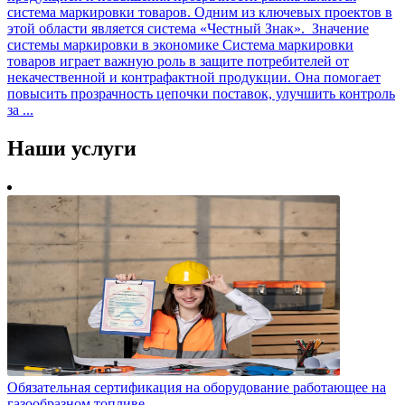
система маркировки товаров. Одним из ключевых проектов в
этой области является система «Честный Знак». Значение
системы маркировки в экономике Система маркировки
товаров играет важную роль в защите потребителей от
некачественной и контрафактной продукции. Она помогает
повысить прозрачность цепочки поставок, улучшить контроль
за ...
Наши
услуги
Обязательная сертификация на оборудование работающее на
газообразном топливе