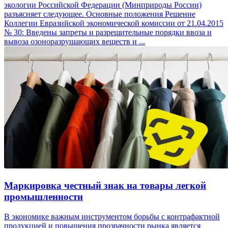
экологии Российской Федерации (Минприроды России)
разъясняет следующее. Основные положения Решение
Коллегии Евразийской экономической комиссии от 21.04.2015
№ 30: Введены запреты и разрешительные порядки ввоза и
вывоза озоноразрушающих веществ и ...
Маркировка честный знак на товары легкой
промышленности
В экономике важным инструментом борьбы с контрафактной
продукцией и повышения прозрачности рынка является