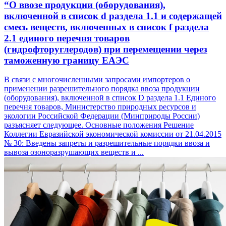
“О ввозе продукции (оборудования),
включенной в список d раздела 1.1 и содержащей
смесь веществ, включенных в список f раздела
2.1 единого перечня товаров
(гидрофторуглеродов) при перемещении через
таможенную границу ЕАЭС
В связи с многочисленными запросами импортеров о
применении разрешительного порядка ввоза продукции
(оборудования), включенной в список D раздела 1.1 Единого
перечня товаров, Министерство природных ресурсов и
экологии Российской Федерации (Минприроды России)
разъясняет следующее. Основные положения Решение
Коллегии Евразийской экономической комиссии от 21.04.2015
№ 30: Введены запреты и разрешительные порядки ввоза и
вывоза озоноразрушающих веществ и ...