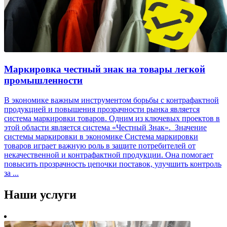
Маркировка честный знак на товары легкой
промышленности
В экономике важным инструментом борьбы с контрафактной
продукцией и повышения прозрачности рынка является
система маркировки товаров. Одним из ключевых проектов в
этой области является система «Честный Знак». Значение
системы маркировки в экономике Система маркировки
товаров играет важную роль в защите потребителей от
некачественной и контрафактной продукции. Она помогает
повысить прозрачность цепочки поставок, улучшить контроль
за ...
Наши
услуги