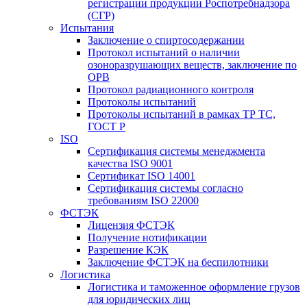
регистрации продукции Роспотребнадзора
(СГР)
Испытания
Заключение о спиртосодержании
Протокол испытаний о наличии
озоноразрушающих веществ, заключение по
ОРВ
Протокол радиационного контроля
Протоколы испытаний
Протоколы испытаний в рамках ТР ТС,
ГОСТ Р
ISO
Сертификация системы менеджмента
качества ISO 9001
Сертификат ISO 14001
Сертификация системы согласно
требованиям ISO 22000
ФСТЭК
Лицензия ФСТЭК
Получение нотификации
Разрешение КЭК
Заключение ФСТЭК на беспилотники
Логистика
Логистика и таможенное оформление грузов
для юридических лиц