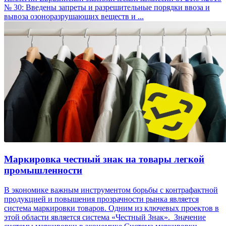
№ 30: Введены запреты и разрешительные порядки ввоза и
вывоза озоноразрушающих веществ и ...
Маркировка честный знак на товары легкой
промышленности
В экономике важным инструментом борьбы с контрафактной
продукцией и повышения прозрачности рынка является
система маркировки товаров. Одним из ключевых проектов в
этой области является система «Честный Знак». Значение