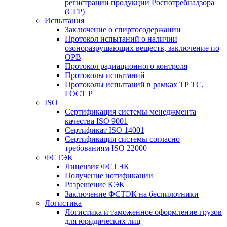
регистрации продукции Роспотребнадзора
(СГР)
Испытания
Заключение о спиртосодержании
Протокол испытаний о наличии
озоноразрушающих веществ, заключение по
ОРВ
Протокол радиационного контроля
Протоколы испытаний
Протоколы испытаний в рамках ТР ТС,
ГОСТ Р
ISO
Сертификация системы менеджмента
качества ISO 9001
Сертификат ISO 14001
Сертификация системы согласно
требованиям ISO 22000
ФСТЭК
Лицензия ФСТЭК
Получение нотификации
Разрешение КЭК
Заключение ФСТЭК на беспилотники
Логистика
Логистика и таможенное оформление грузов
для юридических лиц