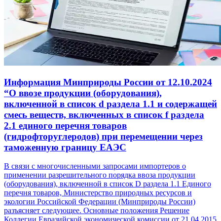
Информация Минприроды России от 12.10.2024
“О ввозе продукции (оборудования),
включенной в список d раздела 1.1 и содержащей
смесь веществ, включенных в список f раздела
2.1 единого перечня товаров
(гидрофторуглеродов) при перемещении через
таможенную границу ЕАЭС
В связи с многочисленными запросами импортеров о
применении разрешительного порядка ввоза продукции
(оборудования), включенной в список D раздела 1.1 Единого
перечня товаров, Министерство природных ресурсов и
экологии Российской Федерации (Минприроды России)
разъясняет следующее. Основные положения Решение
Коллегии Евразийской экономической комиссии от 21.04.2015