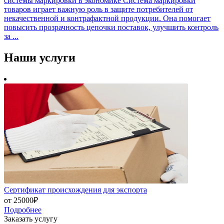
системы маркировки в экономике Система маркировки
товаров играет важную роль в защите потребителей от
некачественной и контрафактной продукции. Она помогает
повысить прозрачность цепочки поставок, улучшить контроль
за ...
Наши
услуги
Сертификат происхождения для экспорта
от 25000₽
Подробнее
Заказать услугу