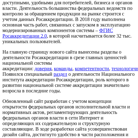
доступными, удобными для потребителей, бизнеса и органов
власти. Деятельность большинства федеральных ведомств по
контролю за обращением продукции на рынке строится с
учетом данных Росаккредитации. В 2018 году выполнена
основная часть работ, связанных с запуском в эксплуатацию
модернизированных компонентов системы –
ФГИС
Росаккредитации 2.0
, в которой насчитывается более 32 тыс.
уникальных пользователей.
На главную страницу нового сайта вынесены разделы о
деятельности Росаккредитации в срезе главных ценностей
национальной системы
аккредитации:
доверия
,
команды
,
компетентности
,
технологич
Появился специальный
раздел
о деятельности Национального
института аккредитации Росаккредитации, роль которого в
развитии национальной системе аккредитации значительно
возросла в последние годы.
Обновленный сайт разработан с учетом концепции
открытости федеральных органов исполнительной власти и
нормативных актов, регламентирующих деятельность
федеральных органов власти в сети Интернет и
определяющих их содержательную и структурную
составляющие. В ходе разработки сайта усовершенствован
дизайн сайта, достигнуто удобство в части расположения и