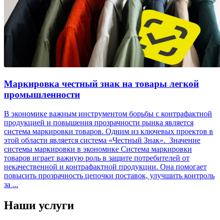
Маркировка честный знак на товары легкой
промышленности
В экономике важным инструментом борьбы с контрафактной
продукцией и повышения прозрачности рынка является
система маркировки товаров. Одним из ключевых проектов в
этой области является система «Честный Знак». Значение
системы маркировки в экономике Система маркировки
товаров играет важную роль в защите потребителей от
некачественной и контрафактной продукции. Она помогает
повысить прозрачность цепочки поставок, улучшить контроль
за ...
Наши
услуги