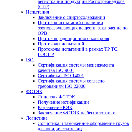
регистрации продукции Роспотребнадзора
(СГР)
Испытания
Заключение о спиртосодержании
Протокол испытаний о наличии
озоноразрушающих веществ, заключение по
ОРВ
Протокол радиационного контроля
Протоколы испытаний
Протоколы испытаний в рамках ТР ТС,
ГОСТ Р
ISO
Сертификация системы менеджмента
качества ISO 9001
Сертификат ISO 14001
Сертификация системы согласно
требованиям ISO 22000
ФСТЭК
Лицензия ФСТЭК
Получение нотификации
Разрешение КЭК
Заключение ФСТЭК на беспилотники
Логистика
Логистика и таможенное оформление грузов
для юридических лиц