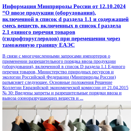
Информация Минприроды России от 12.10.2024
“О ввозе продукции (оборудования),
включенной в список d раздела 1.1 и содержащей
смесь веществ, включенных в список f раздела
2.1 единого перечня товаров
(гидрофторуглеродов) при перемещении через
таможенную границу ЕАЭС
В связи с многочисленными запросами импортеров о
применении разрешительного порядка ввоза продукции
(оборудования), включенной в список D раздела 1.1 Единого
перечня товаров, Министерство природных ресурсов и
экологии Российской Федерации (Минприроды России)
разъясняет следующее. Основные положения Решение
Коллегии Евразийской экономической комиссии от 21.04.2015
№ 30: Введены запреты и разрешительные порядки ввоза и
вывоза озоноразрушающих веществ и ...